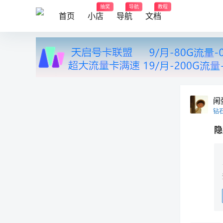
抽奖
导航
教程
首页
小店
导航
文档
闲
钻
隐