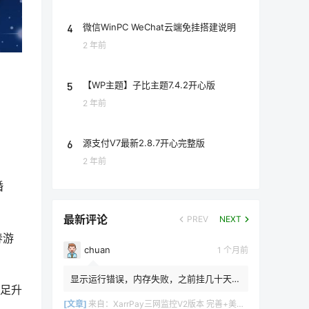
4
微信WinPC WeChat云端免挂搭建说明
2 年前
5
【WP主题】子比主题7.4.2开心版
2 年前
6
源支付V7最新2.8.7开心完整版
2 年前
婚
最新评论
PREV
NEXT
春游
chuan
1 个月前
显示运行错误，内存失败，之前挂几十天都
国足升
不会这样
[文章]
来自：
XarrPay三网监控V2版本 完善+美化+日志