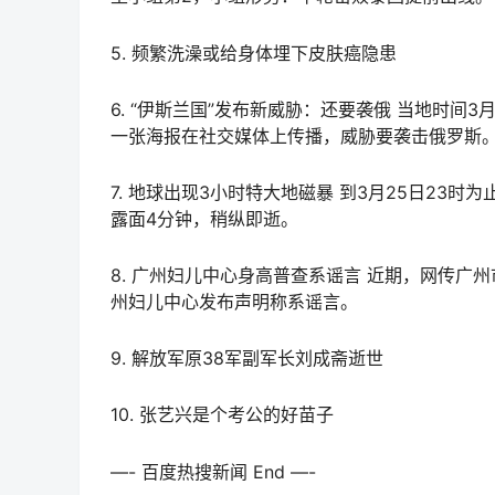
5. 频繁洗澡或给身体埋下皮肤癌隐患
6. “伊斯兰国”发布新威胁：还要袭俄 当地时间
一张海报在社交媒体上传播，威胁要袭击俄罗斯
7. 地球出现3小时特大地磁暴 到3月25日2
露面4分钟，稍纵即逝。
8. 广州妇儿中心身高普查系谣言 近期，网传广
州妇儿中心发布声明称系谣言。
9. 解放军原38军副军长刘成斋逝世
10. 张艺兴是个考公的好苗子
—- 百度热搜新闻 End —-