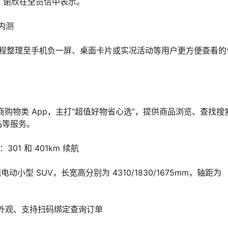
O 谢欣在全员信中表示。
手内测
行程整理至手机负一屏、桌面卡片或实况活动等用户更方便查看的
商购物类 App，主打“超值好物省心选”，提供商品浏览、查找搜
品等服务。
301 和 401km 续航
电动小型 SUV，长宽高分别为 4310/1830/1675mm，轴距为
简约外观、支持扫码绑定查询订单