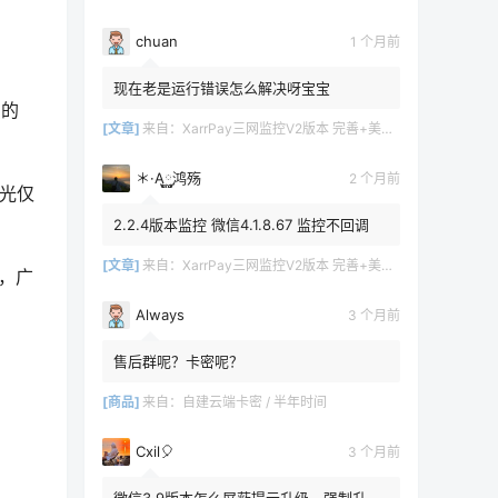
chuan
1 个月前
现在老是运行错误怎么解决呀宝宝
织的
[文章]
来自：
XarrPay三网监控V2版本 完善+美化+日志
＊·A࿆࿆鸿殇
2 个月前
极光仅
2.2.4版本监控 微信4.1.8.67 监控不回调
[文章]
来自：
XarrPay三网监控V2版本 完善+美化+日志
此，广
Always
3 个月前
售后群呢？卡密呢？
[商品]
来自：
自建云端卡密 / 半年时间
Cxil🎈
3 个月前
微信3.9版本怎么屏蔽提示升级，强制升级