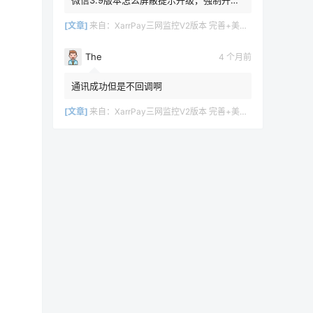
无法登陆，win11本地环境
[文章]
来自：
XarrPay三网监控V2版本 完善+美化+日志
The
4 个月前
通讯成功但是不回调啊
[文章]
来自：
XarrPay三网监控V2版本 完善+美化+日志