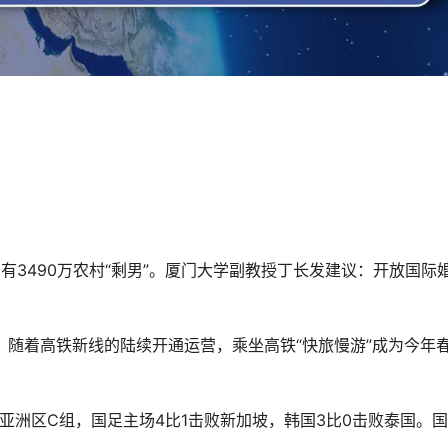
在有3490万农村“剩男”。厦门大学副教授丁长发建议：开放国际
时节，随着高铁新线的陆续开通运营，乘坐高铁“快旅慢游”成为今年
预赛亚洲区C组，国足主场4比1击败新加坡，韩国3比0击败泰国。