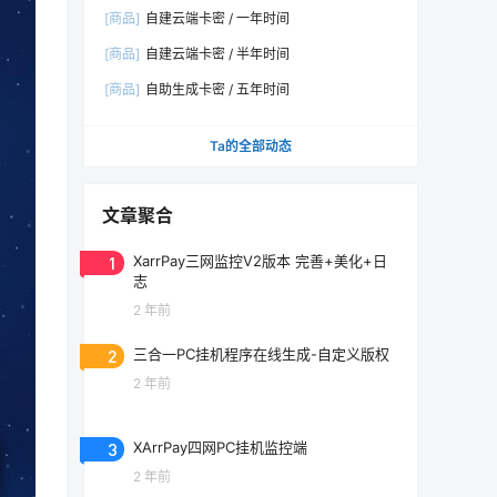
[商品]
自建云端卡密 / 一年时间
[商品]
自建云端卡密 / 半年时间
[商品]
自助生成卡密 / 五年时间
Ta的全部动态
文章聚合
1
XarrPay三网监控V2版本 完善+美化+日
志
2 年前
2
三合一PC挂机程序在线生成-自定义版权
2 年前
3
XArrPay四网PC挂机监控端
2 年前