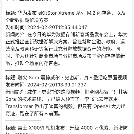
———————-
标题: 华为发布 eKitStor Xtreme 系列 M.2 闪存条，以及
全新数据湖解决方案
发布时间: 2024-02-20T12:35:44.047
新闻简介: 在今日的华为数据存储新春新品发布会上，华为
正式推出全新数据湖解决方案，旨在帮助金融、政府、运
营商及教育科研等各行业充分释放数据资产的潜能。同
时，华为还针对商业市场与分销市场发布了全闪存存储新
品，推动全场景闪存普惠。
———————-
标题: 爆火 Sora 震惊威尔・史密斯，真人整活吃意面视频
发布时间: 2024-02-20T13:39:01.337
新闻简介: 威尔・史密斯的这段视频，把全网都骗了！其实
Sora 的技术路线，早已被人预言了。李飞飞去年就用
Transformer 做出了逼真的视频。但只有 OpenAI 大力出
奇迹，跑在了所有人前面。
———————-
标题: 富士 X100VI 相机发布：升级 4000 万像素、新增防