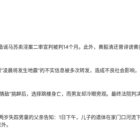
毅清造谣马苏卖淫案二审宣判被判14个月。此外，黄毅清还曾诽谤黄
，一则“凌晨将发生地震”的不实信息被多次转发，造成不良社会影响
在遭“情敌”挑衅后，选择跳楼身亡，而男友却冷眼旁观。最终法院判
，湖南两岁失踪男童的父亲告知：1日下午，儿子的遗体在家门口河流
意外。