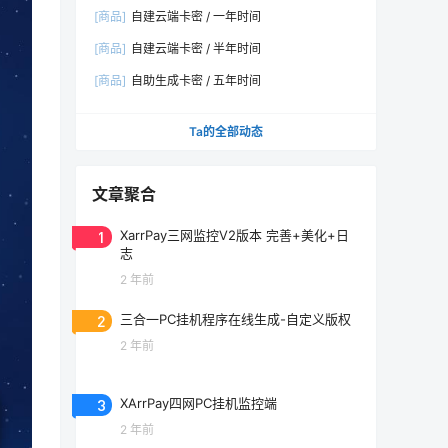
[商品]
自建云端卡密 / 一年时间
[商品]
自建云端卡密 / 半年时间
[商品]
自助生成卡密 / 五年时间
Ta的全部动态
文章聚合
1
XarrPay三网监控V2版本 完善+美化+日
志
2 年前
2
三合一PC挂机程序在线生成-自定义版权
2 年前
3
XArrPay四网PC挂机监控端
2 年前