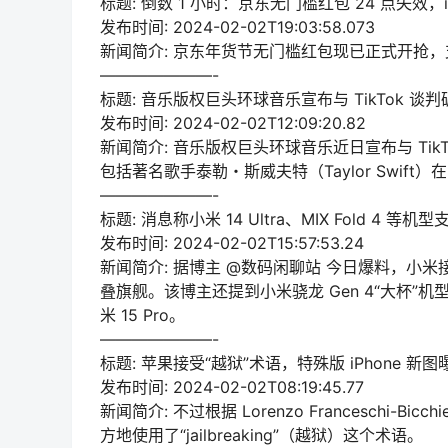
标题: 倒数 1 小时：京东无门槛红包 24 点失效，iPho
发布时间: 2024-02-02T19:03:58.073
新闻简介: 京东年货节无门槛红包现已正式开抢，
———————-
标题: 音乐版权巨头环球音乐宣布与 TikTok 
发布时间: 2024-02-02T12:09:20.82
新闻简介: 音乐版权巨头环球音乐近日宣布与 Tik
包括著名歌手泰勒・斯威夫特（Taylor Swift
———————-
标题: 消息称小米 14 Ultra、MIX Fold 4 等
发布时间: 2024-02-02T15:57:53.24
新闻简介: 据博主 @数码闲聊站 今日爆料，小米
叠旗舰。该博主还提到小米骁龙 Gen 4“大杯
米 15 Pro。
———————-
标题: 苹果接受“越狱”术语，特殊版 iPhone 
发布时间: 2024-02-02T08:19:45.77
新闻简介: 不过根据 Lorenzo Franceschi
方地使用了“jailbreaking”（越狱）这个术语。