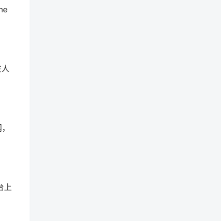
ne
在人
网，
台上