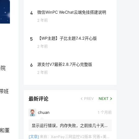
4
微信WinPC WeChat云端免挂搭建说明
2 年前
5
【WP主题】子比主题7.4.2开心版
2 年前
6
源支付V7最新2.8.7开心完整版
参院
2 年前
带班
最新评论
PREV
NEXT
chuan
1 个月前
显示运行错误，内存失败，之前挂几十天都
，和董
不会这样
[文章]
来自：
XarrPay三网监控V2版本 完善+美化+日志