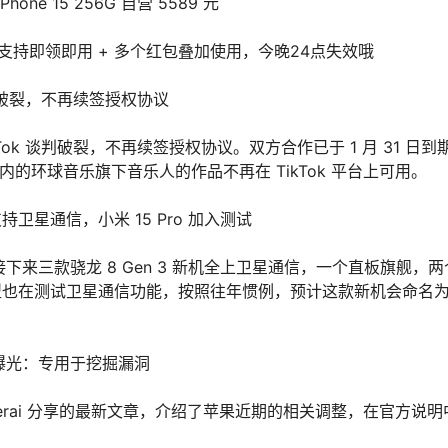
ne 15 256G 自营 5589 元
支持即领即用 + 多个红包叠加使用，今晚24点失效哦
谈判破裂，不再续签授权协议
Tok 谈判破裂，不再续签授权协议。双方合作已于 1 月 31 日到
）在内的环球音乐旗下音乐人的作品不再在 TikTok 平台上可用。
机型支持卫星通信，小米 15 Pro 加入测试
接下来三款骁龙 8 Gen 3 新机全上卫星通信，一个直板旗舰，
”机型也在测试卫星通信功能，按照往年惯例，预计这款新机会命名
新图曝光：专用于挖掘漏洞
-Bicchierai 分享的最新文章，介绍了苹果近期的相关调整，在官方说