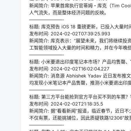
新闻简介: 苹果首席执行官蒂姆・库克（Tim Co
人气流失，而是整体经济问题的反映。
———————-
标题: 库克预告 iOS 18 重磅更新，已投入大量
发布时间: 2024-02-02T07:39:25.993
新闻简介: 库克表示：”展望未来，我们将继续
工智能领域投入大量的时间和精力，并在今年晚些
———————-
标题: 小米要退出印度笔记本市场？产品均售罄
发布时间: 2024-02-02T16:02:04.227
新闻简介: 消息源 Abhishek Yadav 近日发
均发现小米笔记本产品售罄，推测小米要退出印
———————-
标题: 第三方平台能抢到官方平台买不到的车票？铁路
发布时间: 2024-02-02T21:18:35.5
新闻简介: 据“看看新闻”报道，临近春节，近日
不仅有票，还能挑铺位，因此质疑铁路12306“
———————-