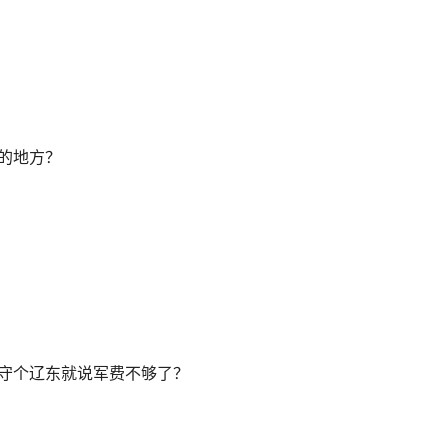
少的地方？
末守个辽东就说军费不够了？