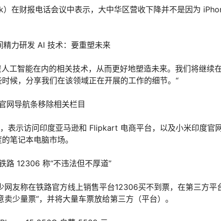
ok）在财报电话会议中表示，大中华区营收下降并不是因为 iPho
时间精力研发 AI 技术：要重塑未来
投资人工智能在内的相关技术，从而更好地塑造未来。我们将继续
时候，分享我们在该领域正在开展的工作的细节。“
、官网导航条移除相关栏目
布推文，表示访问印度亚马逊和 Flipkart 电商平台，以及小米印度官
度的笔记本电脑市场。
 12306 称“不违法但不厚道”
不少网友称在铁路官方线上销售平台12306买不到票，在第三方平
故意卖少量票”，并将大量车票放给第三方（平台）。