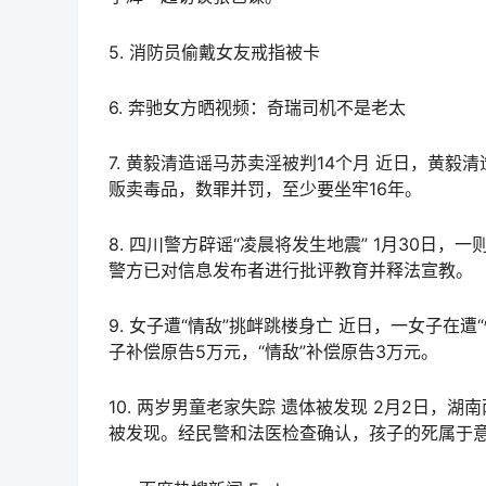
5. 消防员偷戴女友戒指被卡
6. 奔驰女方晒视频：奇瑞司机不是老太
7. 黄毅清造谣马苏卖淫被判14个月 近日，黄
贩卖毒品，数罪并罚，至少要坐牢16年。
8. 四川警方辟谣“凌晨将发生地震” 1月30日
警方已对信息发布者进行批评教育并释法宣教。
9. 女子遭“情敌”挑衅跳楼身亡 近日，一女子
子补偿原告5万元，“情敌”补偿原告3万元。
10. 两岁男童老家失踪 遗体被发现 2月2日
被发现。经民警和法医检查确认，孩子的死属于