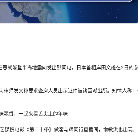
金正恩就能登半岛地震向发出慰问电，日本首相岸田文雄在2日的
一实习律师发文称要求查房人员出示证件被铐至派出所。知情人称：
美味飘香，一起来看舌尖上的年味！
演张艺谋携电影《第二十条》做客与辉同行直播间，俞敏洪也出现