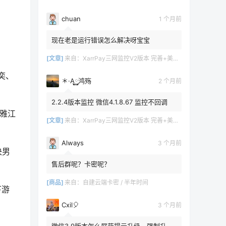
chuan
1 个月前
现在老是运行错误怎么解决呀宝宝
[文章]
来自：
XarrPay三网监控V2版本 完善+美化+日志
奕、
＊·A࿆࿆鸿殇
2 个月前
2.2.4版本监控 微信4.1.8.67 监控不回调
，雅江
[文章]
来自：
XarrPay三网监控V2版本 完善+美化+日志
Always
3 个月前
决男
售后群呢？卡密呢？
[商品]
来自：
自建云端卡密 / 半年时间
下游
Cxil🎈
3 个月前
微信3.9版本怎么屏蔽提示升级，强制升级