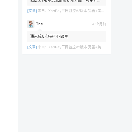
无法登陆，win11本地环境
[文章]
来自：
XarrPay三网监控V2版本 完善+美化+日志
The
4 个月前
通讯成功但是不回调啊
[文章]
来自：
XarrPay三网监控V2版本 完善+美化+日志