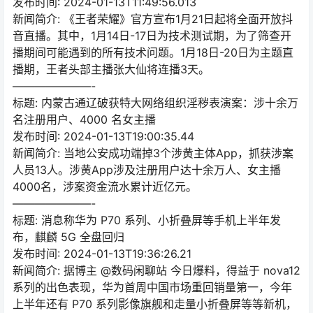
发布时间: 2024-01-13T11:49:56.013
新闻简介: 《王者荣耀》官方宣布1月21日起将全面开放抖
音直播。其中，1月14日-17日为技术测试期，为了筛查开
播期间可能遇到的所有技术问题。1月18日-20日为主题直
播期，王者头部主播张大仙将连播3天。
———————-
标题: 内蒙古通辽破获特大网络组织淫秽表演案：涉十余万
名注册用户、4000 名女主播
发布时间: 2024-01-13T19:00:35.44
新闻简介: 当地公安成功端掉3个涉黄主体App，抓获涉案
人员13人。涉黄App涉及注册用户达十余万人、女主播
4000名，涉案资金流水累计近亿元。
———————-
标题: 消息称华为 P70 系列、小折叠屏等手机上半年发
布，麒麟 5G 全盘回归
发布时间: 2024-01-13T19:36:26.21
新闻简介: 据博主 @数码闲聊站 今日爆料，得益于 nova12
系列的出色表现，华为首周中国市场重回销量第一，今年
上半年还有 P70 系列影像旗舰和走量小折叠屏等等新机，