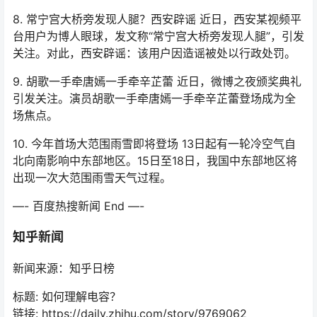
8. 常宁宫大桥旁发现人腿？西安辟谣 近日，西安某视频平
台用户为博人眼球，发文称“常宁宫大桥旁发现人腿”，引发
关注。对此，西安辟谣：该用户因造谣被处以行政处罚。
9. 胡歌一手牵唐嫣一手牵辛芷蕾 近日，微博之夜颁奖典礼
引发关注。演员胡歌一手牵唐嫣一手牵辛芷蕾登场成为全
场焦点。
10. 今年首场大范围雨雪即将登场 13日起有一轮冷空气自
北向南影响中东部地区。15日至18日，我国中东部地区将
出现一次大范围雨雪天气过程。
—- 百度热搜新闻 End —-
知乎新闻
新闻来源：知乎日榜
标题: 如何理解电容？
链接: https://daily.zhihu.com/story/9769062