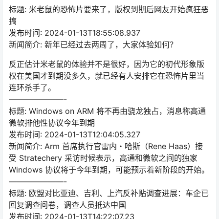
标题: 米老鼠的恐怖片要来了，版权到期后网友开始疯狂恶
搞
发布时间: 2024-01-13T18:55:08.937
新闻简介: 新年已经过去两周了，大家体验如何？
反正估计米老鼠的体验并不是很好，因为它的初代形象版
权在美国才到期没多久，就已经有人安排它在恐怖片里当
连环杀手了。
———————-
标题: Windows on ARM 将不再由骁龙独占，消息称高通
微软排他性协议今年到期
发布时间: 2024-01-13T12:04:05.327
新闻简介: Arm 首席执行官雷内・哈斯（Rene Haas）接
受 Stratechery 采访时候表示，高通和微软之间的独家
Windows 协议将于今年到期，可能预示着新阶段的开始。
———————-
标题: 欧盟对比亚迪、吉利、上汽反补贴调查进展：车企已
回复调查问卷，调查人员抵达中国
发布时间: 2024-01-13T14:22:07.23