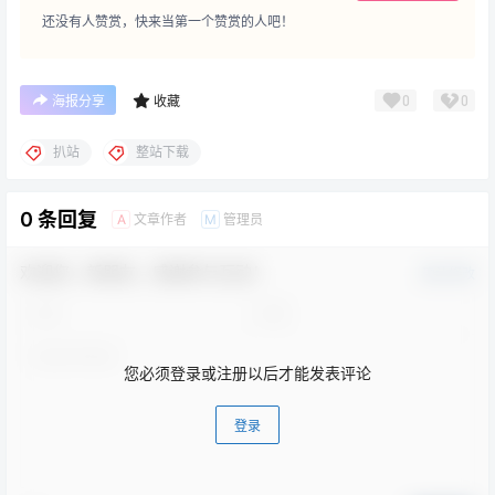
还没有人赞赏，快来当第一个赞赏的人吧！
0
0
海报分享
收藏
扒站
整站下载
0 条回复
文章作者
管理员
A
M
欢迎您，新朋友，感谢参与互动！
确认修改
您必须登录或注册以后才能发表评论
登录