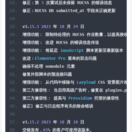
修正：第
3
次重试后未保留
 RUCSS 
的错误信息
修正：
RUCSS DB submitted_at 
字段未正确更新
v3
.
15.3
2023
年
10
月
24
日
增强功能：
限制待处理的
 RUCSS 
作业数量，以提高接收数
增强功能：
改进
 RUCSS 
的错误信息传送
增强功能：
将延迟
JavaScript
脚本更新至最新版本
改进：
Elementor
Pro
菜单的双击问题
确保不处理
 nomodule 
元素
修复外部脚本的预连接问题
增强功能：
从代码中移除与
Lazyload
 CSS 
背景图片相关
第三方兼容性：
当启用高级广告时，修复在
 plugins
.
php
第三方兼容性：
提高与
Pressidium
托管的兼容性
修正]
修正与日志程序有关的致命错误
v3
.
15.2
2023
年
10
月
10
日
交错发布，
65
%
的客户可使用该版本。