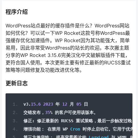
程序介绍
WordPress站点最好的缓存插件是什么？WordPress网站
如何优化？可以试一下WP Rocket这款号称WordPress最
强缓存优化加速插件。WP Rocket因为其功能强大，简单
易用，因此非常受WordPress的站长的欢迎。本次搬主题
分享的WP Rocket 3.15.6完美汉化中文破解版插件下载，
更符合国人使用。本次更新主要有修正最新的RUCSS重试
策略等问题修复及功能改进优化等。
更新日志
v3
.
15.6
2023
年
12
月
05
日
交错发布，
35
%
的客户可使用该版本。
修正:
修正最新的
 RUCSS 
重试策略，最后一步触发过晚
增强功能：
在禁用
 WP 
Cron
时停止启动它。它用于优先
第三方兼容性：
提高背景图片的
LazyLoad
与
 WPML 
的