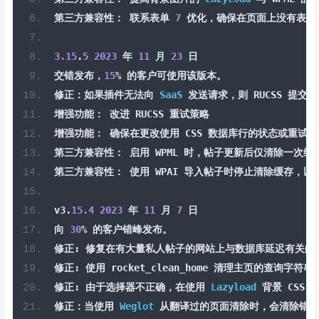
第三方兼容性：
联系表单
7
优化，确保在页面上没有表单
3.15
.
5
2023
年
11
月
23
日
交错发布，
15
%
的客户可使用该版本。
修正：如果插件无法向
SaaS
发送请求，则
 RUCSS 
提交项
增强功能：
改进
 RUCSS 
重试策略
增强功能：
确保在更改使用
 CSS 
数据库行的状态或重试时
第三方兼容性：
启用
 WPML 
时，帖子更新后仅清除一次缓
第三方兼容性：
使用
 WPAI 
导入帖子时停止清除缓存，以
v3
.
15.4
2023
年
11
月
7
日
向
30
%
的客户错峰发布。
修正:
修复在有大量私人帖子的网站上与数据库延迟有关的
修正:
使用
 rocket_clean_home 
清理主页的查询字符串
修正:
由于选择器不正确，在使用
Lazyload
背景
 CSS 
修正：当使用
Weglot
从翻译过的页面清除时，会清除错误