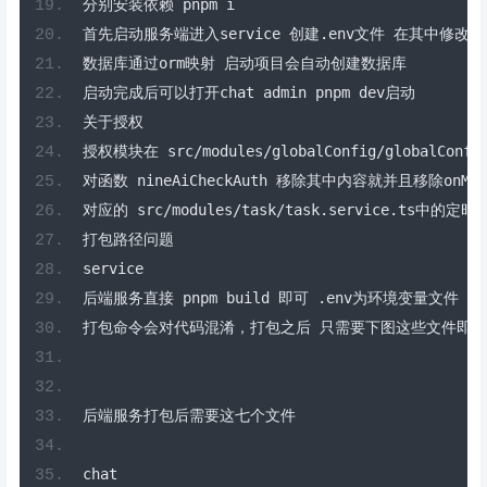
分别安装依赖
 pnpm i
首先启动服务端进入
service 
创建.
env
文件
在其中修改
数据库通过
orm
映射
启动项目会自动创建数据库
启动完成后可以打开
chat admin pnpm dev
启动
关于授权
授权模块在
 src
/
modules
/
globalConfig
/
globalConfi
对函数
 nineAiCheckAuth 
移除其中内容就并且移除
onMod
对应的
 src
/
modules
/
task
/
task
.
service
.
ts
中的定时
打包路径问题
service
后端服务直接
 pnpm build 
即可
.
env
为环境变量文件
需
打包命令会对代码混淆，打包之后
只需要下图这些文件即可
后端服务打包后需要这七个文件
chat